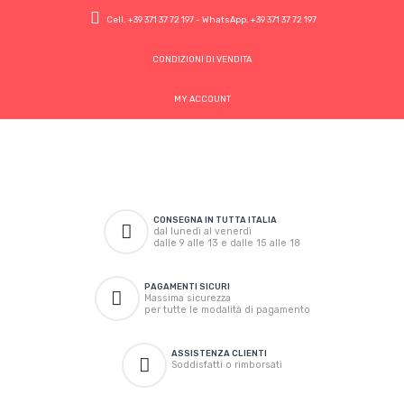
Cell.
+39 371 37 72 197
- WhatsApp.
+39 371 37 72 197
CONDIZIONI DI VENDITA
MY ACCOUNT
CONSEGNA IN TUTTA ITALIA
dal lunedì al venerdì
dalle 9 alle 13 e dalle 15 alle 18
PAGAMENTI SICURI
Massima sicurezza
per tutte le modalità di pagamento
ASSISTENZA CLIENTI
Soddisfatti o rimborsati