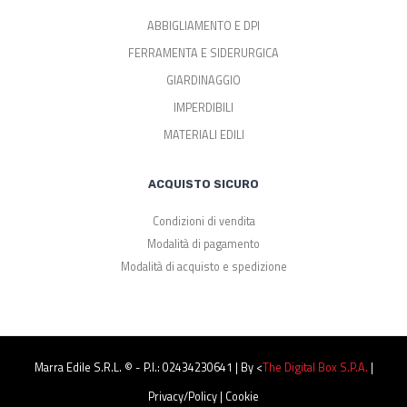
ABBIGLIAMENTO E DPI
FERRAMENTA E SIDERURGICA
GIARDINAGGIO
IMPERDIBILI
MATERIALI EDILI
ACQUISTO SICURO
Condizioni di vendita
Modalità di pagamento
Modalità di acquisto e spedizione
Marra Edile S.r.l. © - P.I.: 02434230641 | By <
The Digital Box S.p.a.
|
Privacy/Policy
|
Cookie