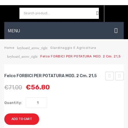
MENU
HOME
Home
Giardinaggio E Agricoltura
keyboard_arrow_right
Felco FORBICI PER POTATURA MOD. 2 Cm. 21,5
keyboard_arrow_right
AZIENDA
SHOP
Felco FORBICI PER POTATURA MOD. 2 Cm. 21,5
CONTATTI
FORBICI
FORBI
€
56.80
€
71.00
PER
PER
WISHLIST
POTATURA
POTA
Quantity:
MOD.
MOD.
13
31
ADD TO CART
cm.
cm.