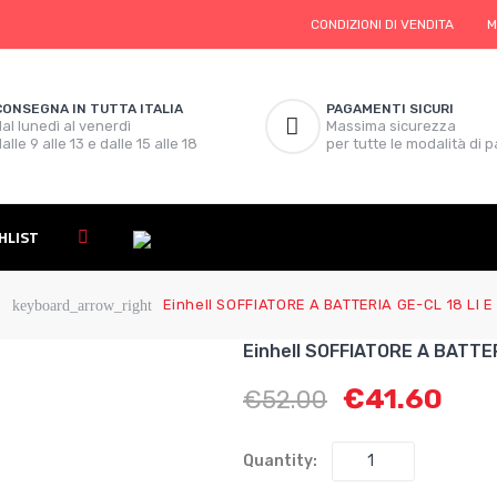
CONDIZIONI DI VENDITA
M
CONSEGNA IN TUTTA ITALIA
PAGAMENTI SICURI
al lunedì al venerdì
Massima sicurezza
alle 9 alle 13 e dalle 15 alle 18
per tutte le modalità di
HLIST
a
Einhell SOFFIATORE A BATTERIA GE-CL 18 LI E
keyboard_arrow_right
Einhell SOFFIATORE A BATTER
€
41.60
€
52.00
Quantity: