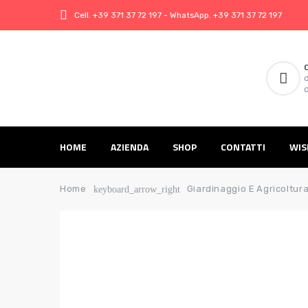
Cell.
+39 371 37 72 197
- WhatsApp.
+39 371 37 72 197
d
d
HOME
AZIENDA
SHOP
CONTATTI
WIS
Home
Giardinaggio E Agricoltur
keyboard_arrow_right