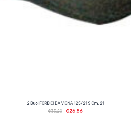
2 Buoi FORBICI DA VIGNA 125/21 S Cm. 21
€
26.56
€
33.20