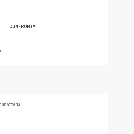
CL
2.000
18
W
LI E
i
CONFRONTA
KIT
18
V
a
icabatteria.