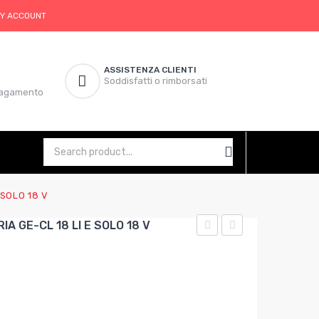
Y ACCOUNT
ASSISTENZA CLIENTI
Soddisfatti o rimborsati
 pagamento
 SOLO 18 V
IA GE-CL 18 LI E SOLO 18 V
SOFFIATORE
SVERNICIATORE
A
TH-
BATTERIA
HA
GE-
2000/1