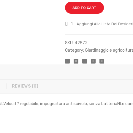
ADD TO CART
Aggiungi Alla Lista Dei Desider
SKU:
42872
Category:
Giardinaggio e agricoltur
REVIEWS (0)
 ecc.NLVelocit? regolabile, impugnatura antiscivolo, senza batteriaNLe car