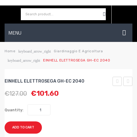
MENU
HOME
Home
Giardinaggio E Agricoltura
keyboard_arrow_right
EINHELL ELETTROSEGA GH-EC 2040
keyboard_arrow_right
AZIENDA
SHOP
EINHELL ELETTROSEGA GH-EC 2040
CONTATTI
ELETTROS
FORBI
€
101.60
€
127.00
GH-
A
WISHLIST
EC
BATT
Quantity:
1835
GC-
1.800
CG
ADD TO CART
W
3,6