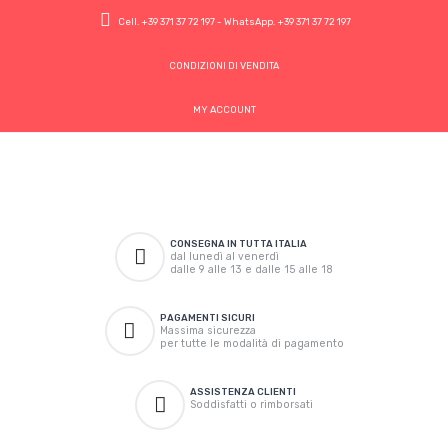
Cell.
+39 371 37 72 197
- WhatsApp.
+39 371 37 72 197
CONDIZIONI DI VENDITA
MY ACCOUNT
CONSEGNA IN TUTTA ITALIA
dal lunedì al venerdì
dalle 9 alle 13 e dalle 15 alle 18
PAGAMENTI SICURI
Massima sicurezza
per tutte le modalità di pagamento
ASSISTENZA CLIENTI
Soddisfatti o rimborsati