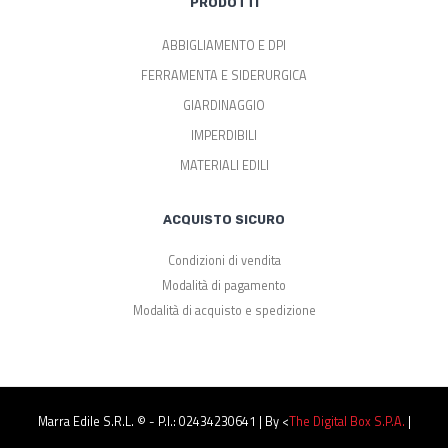
PRODOTTI
ABBIGLIAMENTO E DPI
FERRAMENTA E SIDERURGICA
GIARDINAGGIO
IMPERDIBILI
MATERIALI EDILI
ACQUISTO SICURO
Condizioni di vendita
Modalità di pagamento
Modalità di acquisto e spedizione
Marra Edile S.r.l. © - P.I.: 02434230641 | By <
The Digital Box S.p.a.
|