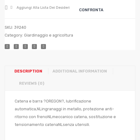
LI
Aggiungi Alla Lista Dei Desideri
CONFRONTA
WT
3,6
SKU:
39240
V
Category:
Giardinaggio e agricoltura
DESCRIPTION
ADDITIONAL INFORMATION
REVIEWS (0)
Catena e barra ?OREGON?, lubrificazione
automatica,NLingranaggi in metallo, protezione anti-
ritorno con frenoNLmeccanico catena, sostituzione e
tensionamento catenaNLsenza utensili.