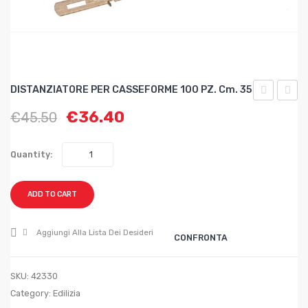
DISTANZIATORE PER CASSEFORME 100 PZ. Cm. 35
PER
PER
€
36.40
€
45.50
CASSEFOR
CASS
100
100
Quantity:
PZ.
PZ.
cm.
cm.
ADD TO CART
30
40
Aggiungi Alla Lista Dei Desideri
CONFRONTA
SKU:
42330
Category:
Edilizia