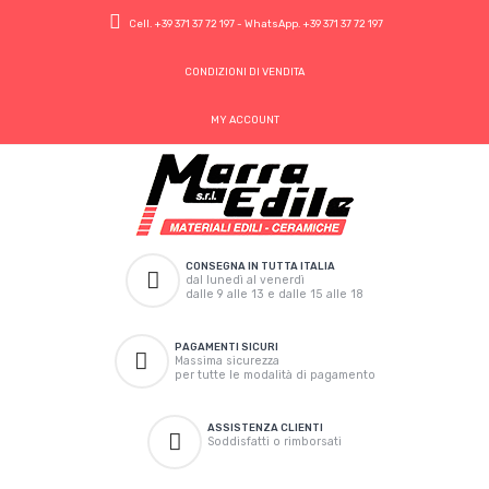
Cell.
+39 371 37 72 197
- WhatsApp.
+39 371 37 72 197
CONDIZIONI DI VENDITA
MY ACCOUNT
CONSEGNA IN TUTTA ITALIA
dal lunedì al venerdì
dalle 9 alle 13 e dalle 15 alle 18
PAGAMENTI SICURI
Massima sicurezza
per tutte le modalità di pagamento
ASSISTENZA CLIENTI
Soddisfatti o rimborsati