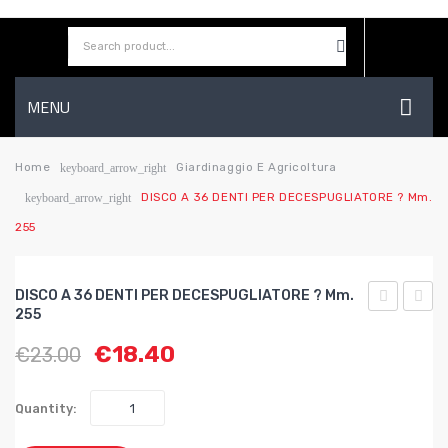
MENU
HOME
Home
Giardinaggio E Agricoltura
keyboard_arrow_right
DISCO A 36 DENTI PER DECESPUGLIATORE ? Mm.
keyboard_arrow_right
AZIENDA
255
SHOP
CONTATTI
DISCO A 36 DENTI PER DECESPUGLIATORE ? Mm.
255
WISHLIST
DI
A 4
€
18.40
€
23.00
ZOLFO
DENTI
KG.1
PER
DECE
Quantity:
?