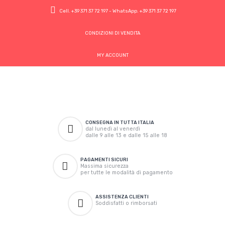
Cell.
+39 371 37 72 197
- WhatsApp.
+39 371 37 72 197
CONDIZIONI DI VENDITA
MY ACCOUNT
CONSEGNA IN TUTTA ITALIA
dal lunedì al venerdì
dalle 9 alle 13 e dalle 15 alle 18
PAGAMENTI SICURI
Massima sicurezza
per tutte le modalità di pagamento
ASSISTENZA CLIENTI
Soddisfatti o rimborsati