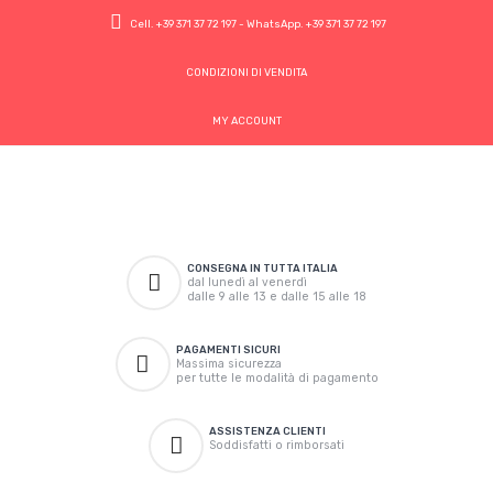
Cell.
+39 371 37 72 197
- WhatsApp.
+39 371 37 72 197
CONDIZIONI DI VENDITA
MY ACCOUNT
CONSEGNA IN TUTTA ITALIA
dal lunedì al venerdì
dalle 9 alle 13 e dalle 15 alle 18
PAGAMENTI SICURI
Massima sicurezza
per tutte le modalità di pagamento
ASSISTENZA CLIENTI
Soddisfatti o rimborsati