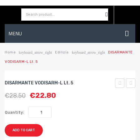
MENU
HOME
Home
Edilizia
DISARMANTE
keyboard_arrow_right
keyboard_arrow_right
VODISARM-L Lt. 5
AZIENDA
SHOP
DISARMANTE VODISARM-L Lt. 5
CONTATTI
VODISARM
DI
€
22.80
€
28.50
L lt.
ZOLF
WISHLIST
18
KG.1
Quantity:
ADD TO CART