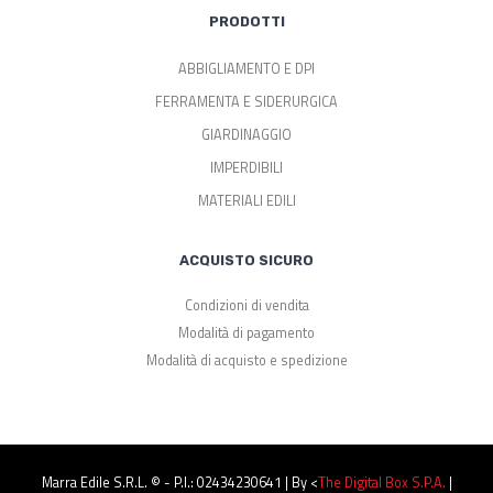
PRODOTTI
ABBIGLIAMENTO E DPI
FERRAMENTA E SIDERURGICA
GIARDINAGGIO
IMPERDIBILI
MATERIALI EDILI
ACQUISTO SICURO
Condizioni di vendita
Modalità di pagamento
Modalità di acquisto e spedizione
Marra Edile S.r.l. © - P.I.: 02434230641 | By <
The Digital Box S.p.a.
|