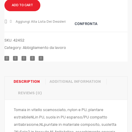
ALTE
ADD TO CART
Col.
Grigio
Aggiungi Alla Lista Dei Desideri
CONFRONTA
mis.
46
SKU:
42452
Category:
Abbigliamento da lavoro
DESCRIPTION
ADDITIONAL INFORMATION
REVIEWS (0)
Tomaia in vitello scamosciato, nylon e PU, plantare
estraibileNLin PU, suola in PU espanso/PU compatto
antiabrasione,NLpuntale in materiale composito, suoletta
?K-Sole? in tessuto.NLAntistatica, assorbimento energia