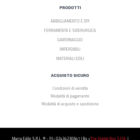
PRODOTTI
ABBIGLIAMENTO E DPI
FERRAMENTA E SIDERURGICA
GIARDINAGGIO
IMPERDIBILI
MATERIALI EDILI
ACQUISTO SICURO
Condizioni di vendita
Modalità di pagamento
Modalità di acquisto e spedizione
Marra Edile S.r.l. © - P.I.: 02434230641 | By <
The Digital Box S.p.a.
|