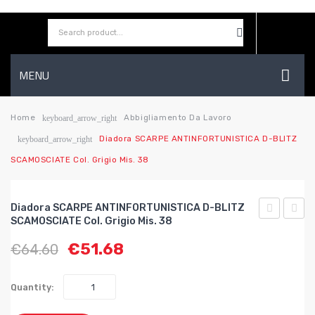
MENU
HOME
Home
Abbigliamento Da Lavoro
keyboard_arrow_right
Diadora SCARPE ANTINFORTUNISTICA D-BLITZ
keyboard_arrow_right
AZIENDA
SCAMOSCIATE Col. Grigio Mis. 38
SHOP
CONTATTI
Diadora SCARPE ANTINFORTUNISTICA D-BLITZ
SCAMOSCIATE Col. Grigio Mis. 38
WISHLIST
SCARPE
ACCE
€
51.68
€
64.60
ANTINFOR
LIQUI
D-
LT.1
BLITZ
Quantity:
HI