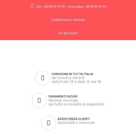
Cell.
+39 371 37 72 197
- WhatsApp.
+39 371 37 72 197
CONDIZIONI DI VENDITA
MY ACCOUNT
CONSEGNA IN TUTTA ITALIA
dal lunedì al venerdì
dalle 9 alle 13 e dalle 15 alle 18
PAGAMENTI SICURI
Massima sicurezza
per tutte le modalità di pagamento
ASSISTENZA CLIENTI
Soddisfatti o rimborsati