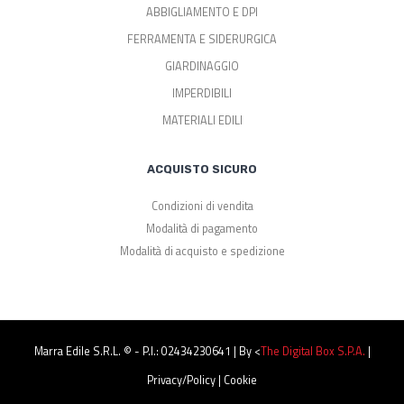
ABBIGLIAMENTO E DPI
FERRAMENTA E SIDERURGICA
GIARDINAGGIO
IMPERDIBILI
MATERIALI EDILI
ACQUISTO SICURO
Condizioni di vendita
Modalità di pagamento
Modalità di acquisto e spedizione
Marra Edile S.r.l. © - P.I.: 02434230641 | By <
The Digital Box S.p.a.
|
Privacy/Policy
|
Cookie