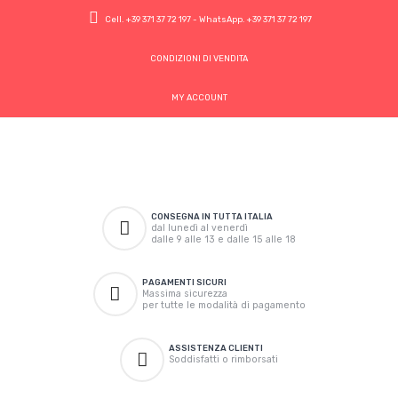
Cell.
+39 371 37 72 197
- WhatsApp.
+39 371 37 72 197
CONDIZIONI DI VENDITA
MY ACCOUNT
CONSEGNA IN TUTTA ITALIA
dal lunedì al venerdì
dalle 9 alle 13 e dalle 15 alle 18
PAGAMENTI SICURI
Massima sicurezza
per tutte le modalità di pagamento
ASSISTENZA CLIENTI
Soddisfatti o rimborsati