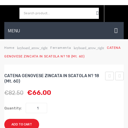
MENU
HOME
Home
Ferramenta
CATENA
keyboard_arrow_right
keyboard_arrow_right
GENOVESE ZINCATA IN SCATOLA N? 18 (mt. 60)
AZIENDA
SHOP
CATENA GENOVESE ZINCATA IN SCATOLA N? 18
CONTATTI
(mt. 60)
GENOVESE
GENO
€
66.00
€
82.50
ZINCATA
ZINC
WISHLIST
IN
IN
SCATOLA
SCAT
Quantity:
n?
n?
16
19
ADD TO CART