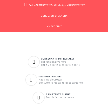
Cell.
+39 371 37 72 197
- WhatsApp.
+39 371 37 72 197
CONDIZIONI DI VENDITA
MY ACCOUNT
CONSEGNA IN TUTTA ITALIA
dal lunedì al venerdì
dalle 9 alle 13 e dalle 15 alle 18
PAGAMENTI SICURI
Massima sicurezza
per tutte le modalità di pagamento
ASSISTENZA CLIENTI
Soddisfatti o rimborsati