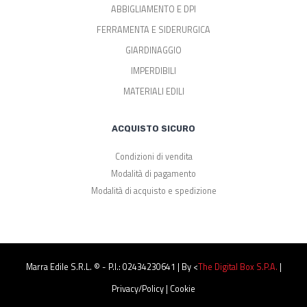
ABBIGLIAMENTO E DPI
FERRAMENTA E SIDERURGICA
GIARDINAGGIO
IMPERDIBILI
MATERIALI EDILI
ACQUISTO SICURO
Condizioni di vendita
Modalità di pagamento
Modalità di acquisto e spedizione
Marra Edile S.r.l. © - P.I.: 02434230641 | By <
The Digital Box S.p.a.
|
Privacy/Policy
|
Cookie