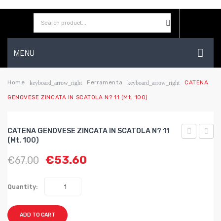
MENU
HOME
Home
Ferramenta
CATENA
keyboard_arrow_right
keyboard_arrow_right
GENOVESE ZINCATA IN SCATOLA N? 11 (mt. 100)
AZIENDA
SHOP
CATENA GENOVESE ZINCATA IN SCATOLA N? 11
CONTATTI
(mt. 100)
GENOVESE
GENO
€
53.60
€
67.00
ZINCATA
ZINC
WISHLIST
IN
IN
BOBINE
SCAT
Quantity:
n?
n?
30
14
ADD TO CART