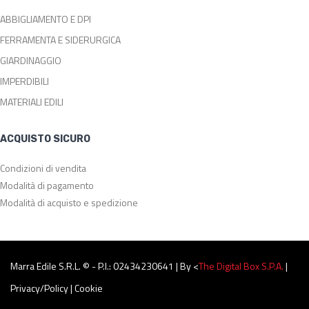
ABBIGLIAMENTO E DPI
FERRAMENTA E SIDERURGICA
GIARDINAGGIO
IMPERDIBILI
MATERIALI EDILI
ACQUISTO SICURO
Condizioni di vendita
Modalità di pagamento
Modalità di acquisto e spedizione
Marra Edile S.r.l. © - P.I.: 02434230641 | By <
The Digital Box S.p.a.
|
Privacy/Policy
|
Cookie