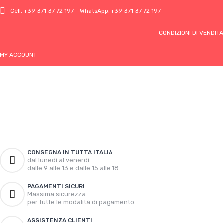
Cell.
+39 371 37 72 197
- WhatsApp.
+39 371 37 72 197
CONDIZIONI DI VENDITA
MY ACCOUNT
CONSEGNA IN TUTTA ITALIA
dal lunedì al venerdì
dalle 9 alle 13 e dalle 15 alle 18
PAGAMENTI SICURI
Massima sicurezza
per tutte le modalità di pagamento
ASSISTENZA CLIENTI