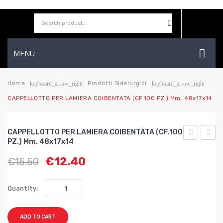
MENU
HOME
Home
Prodotti Siderurgici
keyboard_arrow_right
keyboard_arrow_right
CAPPELLOTTO PER LAMIERA COIBENTATA (CF.100 PZ.) Mm. 48x17x14
AZIENDA
SHOP
CAPPELLOTTO PER LAMIERA COIBENTATA (CF.100
CONTATTI
PZ.) Mm. 48x17x14
PER
PER
€
12.40
€
15.50
LAMIERA
LAMI
WISHLIST
COIBENTA
COIB
(CF.100
(CF.10
Quantity:
PZ.)
PZ.)
mm.
mm.
ADD TO CART