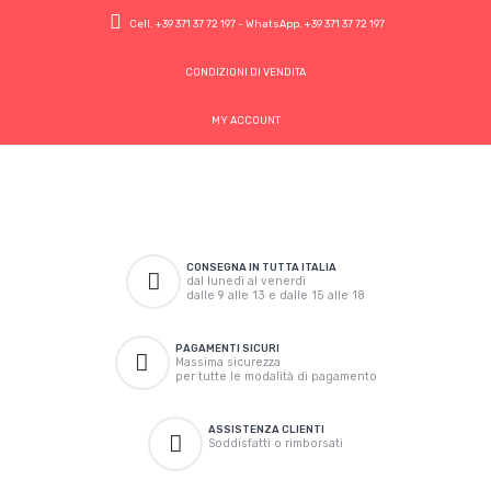
Cell.
+39 371 37 72 197
- WhatsApp.
+39 371 37 72 197
CONDIZIONI DI VENDITA
MY ACCOUNT
CONSEGNA IN TUTTA ITALIA
dal lunedì al venerdì
dalle 9 alle 13 e dalle 15 alle 18
PAGAMENTI SICURI
Massima sicurezza
per tutte le modalità di pagamento
ASSISTENZA CLIENTI
Soddisfatti o rimborsati