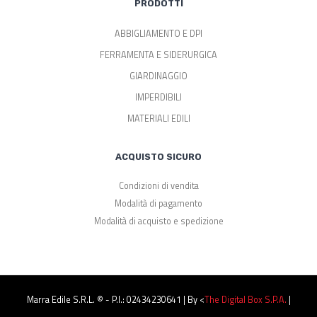
PRODOTTI
ABBIGLIAMENTO E DPI
FERRAMENTA E SIDERURGICA
GIARDINAGGIO
IMPERDIBILI
MATERIALI EDILI
ACQUISTO SICURO
Condizioni di vendita
Modalità di pagamento
Modalità di acquisto e spedizione
Marra Edile S.r.l. © - P.I.: 02434230641 | By <
The Digital Box S.p.a.
|