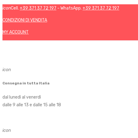
icon
Cell.
+39 371 37 72 197
- WhatsApp.
+39 371 37 72 197
CONDIZIONI DI VENDITA
MY ACCOUNT
icon
Consegna in tutta Italia
dal lunedì al venerdì
dalle 9 alle 13 e dalle 15 alle 18
icon