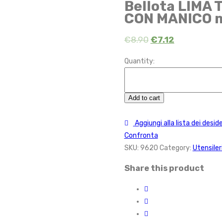
Bellota LIMA
CON MANICO m
€
8.90
€
7.12
Quantity:
Add to cart
Aggiungi alla lista dei deside
Confronta
SKU:
9620
Category:
Utensiler
Share this product