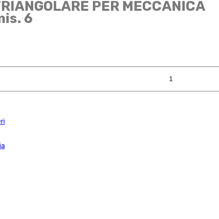
 TRIANGOLARE PER MECCANICA
is. 6
ri
ia