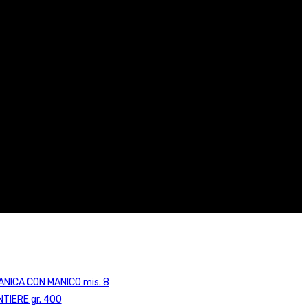
ANICA CON MANICO mis. 8
TIERE gr. 400