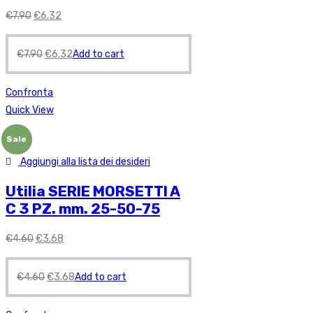
€
7.90
€
6.32
€
7.90
€
6.32
Add to cart
Confronta
Quick View
Sale
Aggiungi alla lista dei desideri
Utilia SERIE MORSETTI A
C 3 PZ. mm. 25-50-75
€
4.60
€
3.68
€
4.60
€
3.68
Add to cart