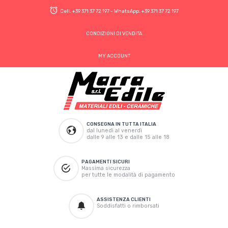
Cell.
+39 371 37 72 197
- WhatsApp.
+39 371 37 72 197
CONDIZIONI DI VENDITA
MY ACCOUNT
CONSEGNA IN TUTTA ITALIA
dal lunedì al venerdì
dalle 9 alle 13 e dalle 15 alle 18
PAGAMENTI SICURI
Massima sicurezza
per tutte le modalità di pagamento
ASSISTENZA CLIENTI
Soddisfatti o rimborsati