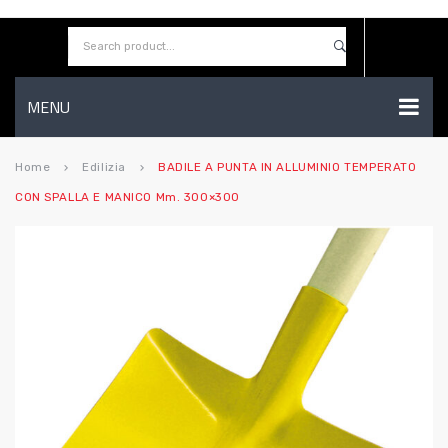
MENU
HOME
Home
Edilizia
BADILE A PUNTA IN ALLUMINIO TEMPERATO
keyboard_arrow_right
keyboard_arrow_right
CON SPALLA E MANICO Mm. 300×300
AZIENDA
SHOP
CONTATTI
WISHLIST