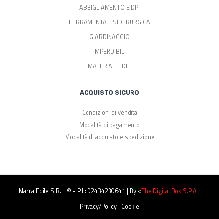
ABBIGLIAMENTO E DPI
FERRAMENTA E SIDERURGICA
GIARDINAGGIO
IMPERDIBILI
MATERIALI EDILI
ACQUISTO SICURO
Condizioni di vendita
Modalità di pagamento
Modalità di acquisto e spedizione
Marra Edile S.r.l. © - P.I.: 02434230641 | By <
The Digital Box S.p.a.
|
Privacy/Policy
|
Cookie