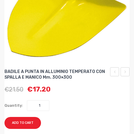
BADILE A PUNTA IN ALLUMINIO TEMPERATO CON
SPALLA E MANICO Mm. 300×300
A
A
€
17.20
€
21.50
PUNTA
PUNT
IN
QUAD
ACCIAIO
IN
Quantity:
TEMPERA
ACCIA
VERNICIAT
STAM
ADD TO CART
CON
mm.