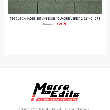
TEGOLE CANADESI BITUMINOSE ” QUADRE VERDI” 2,32 MQ 16PZ
€
31.90
€
34.10
Indirizzo: C/da Bassiello 8/A – 83031 Ariano Irpino (AV)