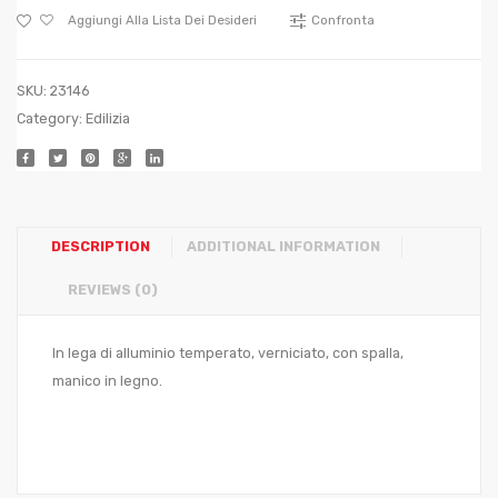
SPALLA
245×
Aggiungi Alla Lista Dei Desideri
Confronta
mm.
(n?
290×285
2)
SKU:
23146
Category:
Edilizia
DESCRIPTION
ADDITIONAL INFORMATION
REVIEWS (0)
In lega di alluminio temperato, verniciato, con spalla,
manico in legno.