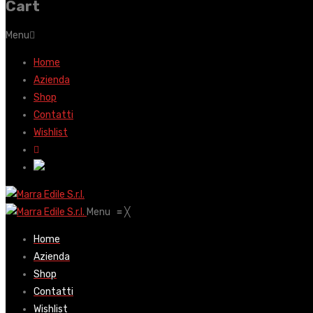
Cart
Menu
Home
Azienda
Shop
Contatti
Wishlist
Menu
≡
╳
Home
Azienda
Shop
Contatti
Wishlist