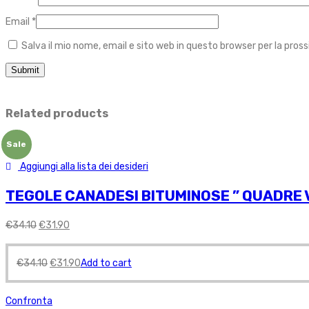
Email
*
Salva il mio nome, email e sito web in questo browser per la pr
Related products
Sale
Aggiungi alla lista dei desideri
TEGOLE CANADESI BITUMINOSE ” QUADRE V
€
34.10
€
31.90
€
34.10
€
31.90
Add to cart
Confronta