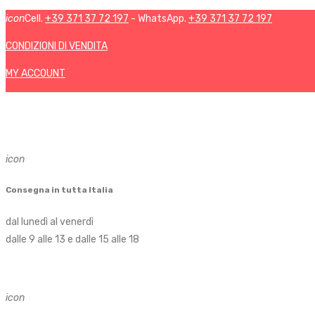
icon
Cell.
+39 371 37 72 197
- WhatsApp.
+39 371 37 72 197
CONDIZIONI DI VENDITA
MY ACCOUNT
icon
Consegna in tutta Italia
dal lunedì al venerdì
dalle 9 alle 13 e dalle 15 alle 18
icon