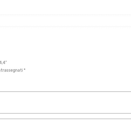
4,4”
ontrassegnati
*