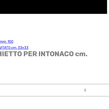
 mm. 100
VITATO cm. 33×33
IETTO PER INTONACO cm.