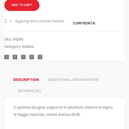
Grana
Grana
ADD TO CART
media
medio
cm.
fine
Aggiungi Alla Lista Dei Desideri
CONFRONTA
21,5×13,5
cm.
21,5×1
SKU:
41284
Category:
Edilizia
DESCRIPTION
ADDITIONAL INFORMATION
REVIEWS (0)
In gomma spugna, supporto in alluminio, manico in legno
di faggio naturale, colore arancio.NLNL