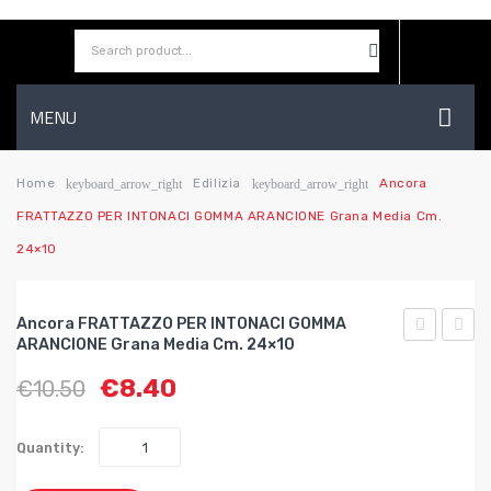
MENU
HOME
Home
Edilizia
Ancora
keyboard_arrow_right
keyboard_arrow_right
FRATTAZZO PER INTONACI GOMMA ARANCIONE Grana Media Cm.
AZIENDA
24×10
SHOP
CONTATTI
Ancora FRATTAZZO PER INTONACI GOMMA
ARANCIONE Grana Media Cm. 24×10
WISHLIST
FRATTAZZ
FRAT
€
8.40
€
10.50
PER
PER
INTONACI
INTON
GOMMA
GOMM
Quantity:
ARANCION
BLU