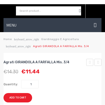
MENU
HOME
Home
Giardinaggio E Agricoltura
keyboard_arrow_right
Agrati GIRANDOLA A FARFALLA Mis. 3/4
keyboard_arrow_right
AZIENDA
SHOP
Agrati GIRANDOLA A FARFALLA Mis. 3/4
CONTATTI
GIRANDOL
PER
€
11.44
€
14.30
A
CAMIN
WISHLIST
FARFALLA
LUSS
Quantity:
mis.
cm.
1/2
31×34
ADD TO CART
2