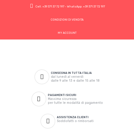
Cell.
+39 371 37 72 197
- WhatsApp.
+39 371 37 72 197
CONDIZIONI DI VENDITA
MY ACCOUNT
CONSEGNA IN TUTTA ITALIA
dal lunedì al venerdì
dalle 9 alle 13 e dalle 15 alle 18
PAGAMENTI SICURI
Massima sicurezza
per tutte le modalità di pagamento
ASSISTENZA CLIENTI
Soddisfatti o rimborsati