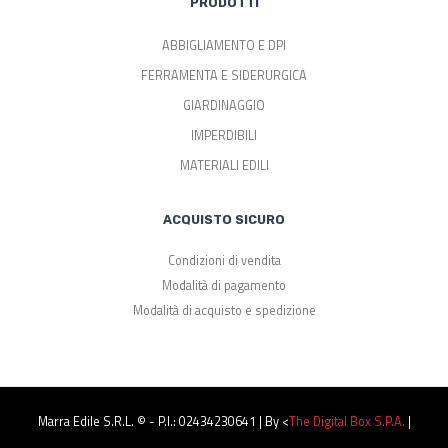
PRODOTTI
ABBIGLIAMENTO E DPI
FERRAMENTA E SIDERURGICA
GIARDINAGGIO
IMPERDIBILI
MATERIALI EDILI
ACQUISTO SICURO
Condizioni di vendita
Modalità di pagamento
Modalità di acquisto e spedizione
Marra Edile S.r.l. © - P.I.: 02434230641 | By <
The Digital Box S.p.a.
|