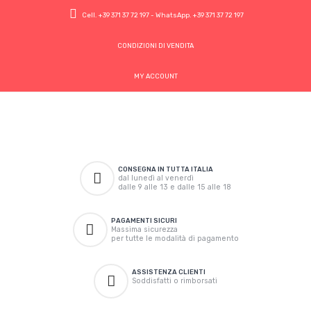
Cell.
+39 371 37 72 197
- WhatsApp.
+39 371 37 72 197
CONDIZIONI DI VENDITA
MY ACCOUNT
CONSEGNA IN TUTTA ITALIA
dal lunedì al venerdì
dalle 9 alle 13 e dalle 15 alle 18
PAGAMENTI SICURI
Massima sicurezza
per tutte le modalità di pagamento
ASSISTENZA CLIENTI
Soddisfatti o rimborsati