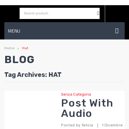
MENU
HOME
Home
Hat
>
BLOG
AZIENDA
SHOP
Tag Archives:
HAT
CONTATTI
WISHLIST
Senza Categoria
Post With
Audio
Posted by
felicia
1 Dicembre
|