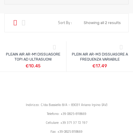
Sort By :
Showing all 2 results
PLEAIN AIR AR-M1 DISSUASORE
PLEIN AIR AR-M3 DISSUASORE A
TOPI AD ULTRASUONI
FREQUENZA VARIABILE
€
10.45
€
17.49
Indirizzo: C/da Bassiello 8/A – 83031 Ariano Irpino (AV)
Telefono: +39 0825-818669
Cellulare: +39 371 37 72 197
Fax: +39 0825 818669