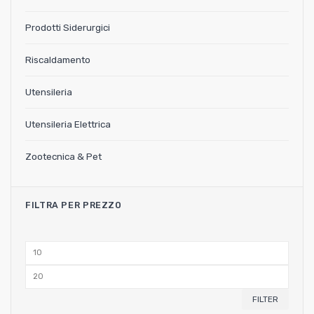
Prodotti Siderurgici
Riscaldamento
Utensileria
Utensileria Elettrica
Zootecnica & Pet
FILTRA PER PREZZO
Min
price
Max
price
FILTER