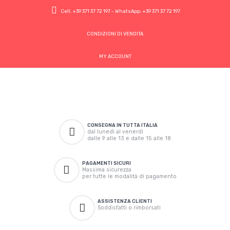
Cell.
+39 371 37 72 197
- WhatsApp.
+39 371 37 72 197
CONDIZIONI DI VENDITA
MY ACCOUNT
CONSEGNA IN TUTTA ITALIA
dal lunedì al venerdì
dalle 9 alle 13 e dalle 15 alle 18
PAGAMENTI SICURI
Massima sicurezza
per tutte le modalità di pagamento
ASSISTENZA CLIENTI
Soddisfatti o rimborsati