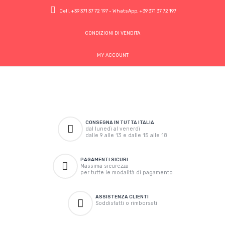
Cell.
+39 371 37 72 197
- WhatsApp.
+39 371 37 72 197
CONDIZIONI DI VENDITA
MY ACCOUNT
CONSEGNA IN TUTTA ITALIA
dal lunedì al venerdì
dalle 9 alle 13 e dalle 15 alle 18
PAGAMENTI SICURI
Massima sicurezza
per tutte le modalità di pagamento
ASSISTENZA CLIENTI
Soddisfatti o rimborsati