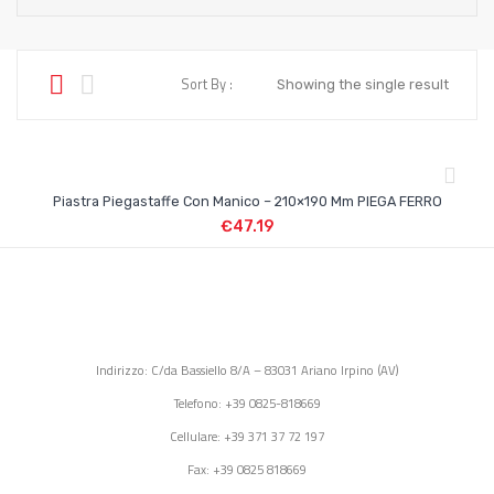
Sort By :
Showing the single result
Piastra Piegastaffe Con Manico – 210×190 Mm PIEGA FERRO
€
47.19
Indirizzo: C/da Bassiello 8/A – 83031 Ariano Irpino (AV)
Telefono: +39 0825-818669
Cellulare: +39 371 37 72 197
Fax: +39 0825 818669