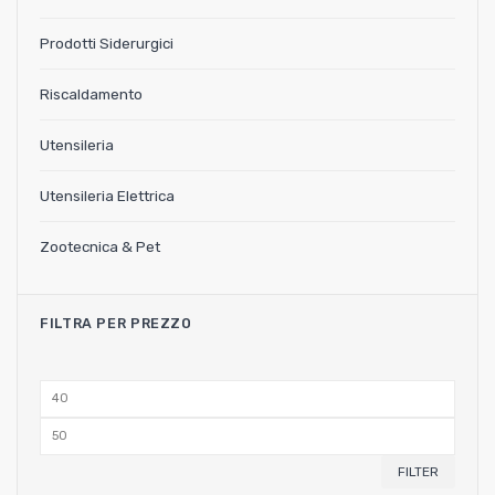
Prodotti Siderurgici
Riscaldamento
Utensileria
Utensileria Elettrica
Zootecnica & Pet
FILTRA PER PREZZO
Min
price
Max
price
FILTER