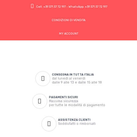
Cell.
+39 371 37 72 197
- WhatsApp.
+39 371 37 72 197
CONDIZIONI DI VENDITA
MY ACCOUNT
CONSEGNA IN TUTTA ITALIA
dal lunedì al venerdì
dalle 9 alle 13 e dalle 15 alle 18
PAGAMENTI SICURI
Massima sicurezza
per tutte le modalità di pagamento
ASSISTENZA CLIENTI
Soddisfatti o rimborsati