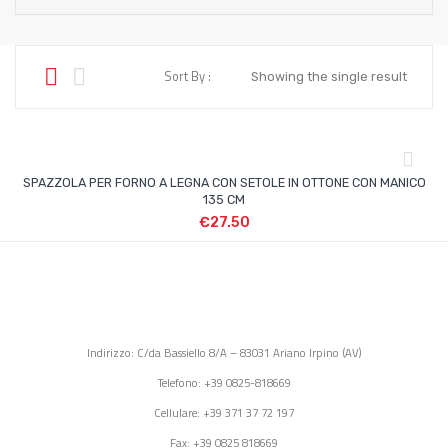
Sort By :
Showing the single result
SPAZZOLA PER FORNO A LEGNA CON SETOLE IN OTTONE CON MANICO
135 CM
€
27.50
Indirizzo: C/da Bassiello 8/A – 83031 Ariano Irpino (AV)
Telefono: +39 0825-818669
Cellulare: +39 371 37 72 197
Fax: +39 0825 818669