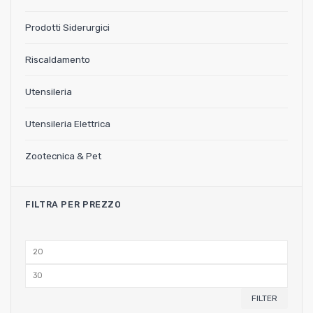
Prodotti Siderurgici
Riscaldamento
Utensileria
Utensileria Elettrica
Zootecnica & Pet
FILTRA PER PREZZO
Min
price
Max
price
FILTER