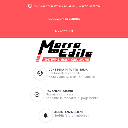
Cell.
+39 371 37 72 197
- WhatsApp.
+39 371 37 72 197
CONDIZIONI DI VENDITA
MY ACCOUNT
CONSEGNA IN TUTTA ITALIA
dal lunedì al venerdì
dalle 9 alle 13 e dalle 15 alle 18
PAGAMENTI SICURI
Massima sicurezza
per tutte le modalità di pagamento
ASSISTENZA CLIENTI
Soddisfatti o rimborsati