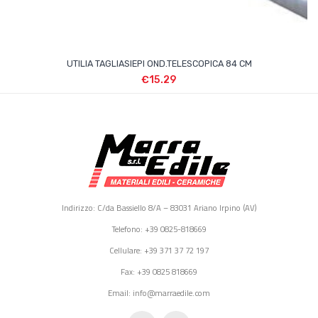
UTILIA TAGLIASIEPI OND.TELESCOPICA 84 CM
€
15.29
Indirizzo: C/da Bassiello 8/A – 83031 Ariano Irpino (AV)
Telefono: +39 0825-818669
Cellulare: +39 371 37 72 197
Fax: +39 0825 818669
Email: info@marraedile.com