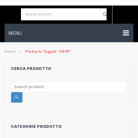
MENU
HOME
Home
Products Tagged “SIEPE”
keyboard_arrow_right
AZIENDA
CERCA PRODOTTO
SHOP
CONTATTI
WISHLIST
CATEGORIE PRODOTTO