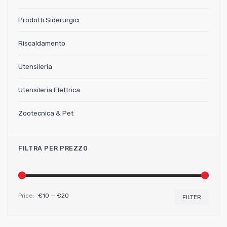
Prodotti Siderurgici
Riscaldamento
Utensileria
Utensileria Elettrica
Zootecnica & Pet
FILTRA PER PREZZO
Price:
€10
—
€20
Min
Max
FILTER
price
price