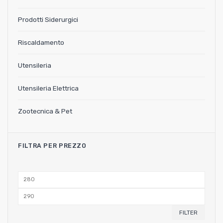
Prodotti Siderurgici
Riscaldamento
Utensileria
Utensileria Elettrica
Zootecnica & Pet
FILTRA PER PREZZO
Min
price
Max
price
FILTER