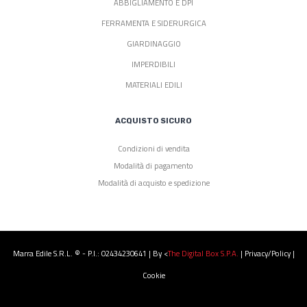
ABBIGLIAMENTO E DPI
FERRAMENTA E SIDERURGICA
GIARDINAGGIO
IMPERDIBILI
MATERIALI EDILI
ACQUISTO SICURO
Condizioni di vendita
Modalità di pagamento
Modalità di acquisto e spedizione
Marra Edile S.r.l. © - P.I.: 02434230641 | By <
The Digital Box S.p.a.
|
Privacy/Policy
|
Cookie