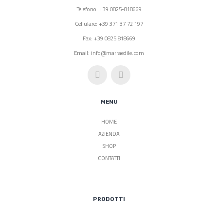
Telefono: +39 0825-818669
Cellulare: +39 371 37 72 197
Fax: +39 0825 818669
Email: info@marraedile.com
MENU
HOME
AZIENDA
SHOP
CONTATTI
PRODOTTI