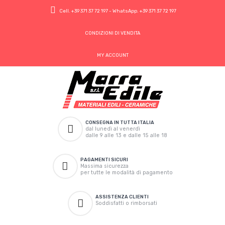
Cell.
+39 371 37 72 197
- WhatsApp.
+39 371 37 72 197
CONDIZIONI DI VENDITA
MY ACCOUNT
CONSEGNA IN TUTTA ITALIA
dal lunedì al venerdì
dalle 9 alle 13 e dalle 15 alle 18
PAGAMENTI SICURI
Massima sicurezza
per tutte le modalità di pagamento
ASSISTENZA CLIENTI
Soddisfatti o rimborsati