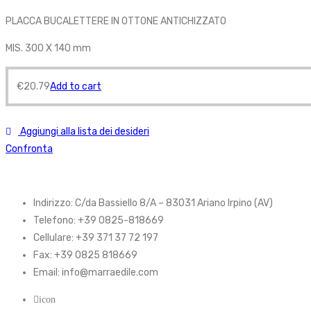
PLACCA BUCALETTERE IN OTTONE ANTICHIZZATO
MIS. 300 X 140 mm
€
20.79
Add to cart
Aggiungi alla lista dei desideri
Confronta
Indirizzo: C/da Bassiello 8/A – 83031 Ariano Irpino (AV)
Telefono: +39 0825-818669
Cellulare: +39 371 37 72 197
Fax: +39 0825 818669
Email: info@marraedile.com
icon