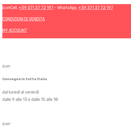
icon
Cell.
+39 371 37 72 197
- WhatsApp.
+39 371 37 72 197
CONDIZIONI DI VENDITA
MY ACCOUNT
icon
Consegna in tutta Italia
dal lunedì al venerdì
dalle 9 alle 13 e dalle 15 alle 18
icon