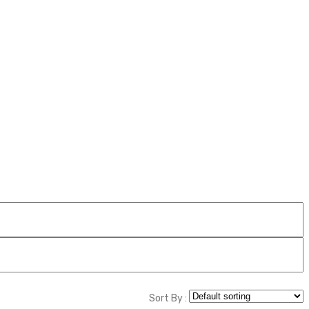
M
p
Sort By :