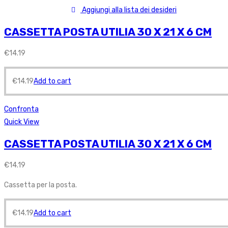
Aggiungi alla lista dei desideri
CASSETTA POSTA UTILIA 30 X 21 X 6 CM
€
14.19
€
14.19
Add to cart
Confronta
Quick View
CASSETTA POSTA UTILIA 30 X 21 X 6 CM
€
14.19
Cassetta per la posta.
€
14.19
Add to cart