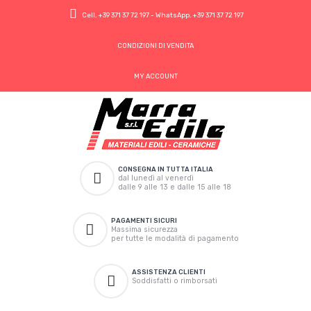
Cell.
+39 371 37 72 197
- WhatsApp.
+39 371 37 72 197
CONDIZIONI DI VENDITA
MY ACCOUNT
CONSEGNA IN TUTTA ITALIA
dal lunedì al venerdì
dalle 9 alle 13 e dalle 15 alle 18
PAGAMENTI SICURI
Massima sicurezza
per tutte le modalità di pagamento
ASSISTENZA CLIENTI
Soddisfatti o rimborsati