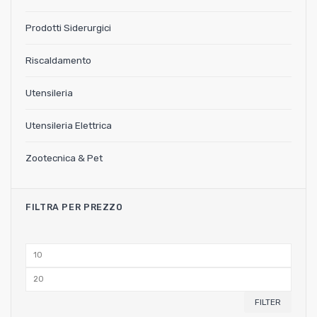
Prodotti Siderurgici
Riscaldamento
Utensileria
Utensileria Elettrica
Zootecnica & Pet
FILTRA PER PREZZO
Min
price
Max
price
FILTER