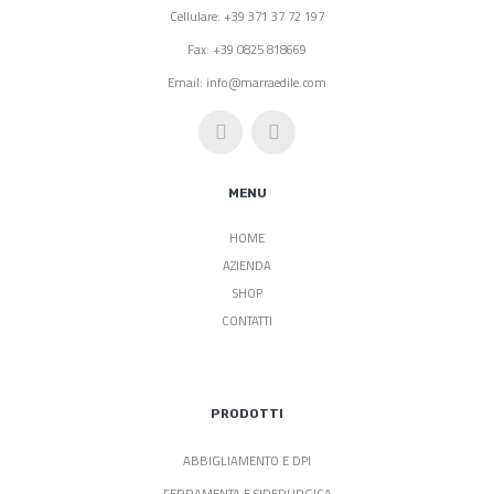
Cellulare: +39 371 37 72 197
Fax: +39 0825 818669
Email: info@marraedile.com
MENU
HOME
AZIENDA
SHOP
CONTATTI
PRODOTTI
ABBIGLIAMENTO E DPI
FERRAMENTA E SIDERURGICA