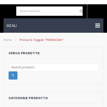
MENU
HOME
Home
Products Tagged “PASSACAVI”
keyboard_arrow_right
AZIENDA
CERCA PRODOTTO
SHOP
CONTATTI
WISHLIST
CATEGORIE PRODOTTO