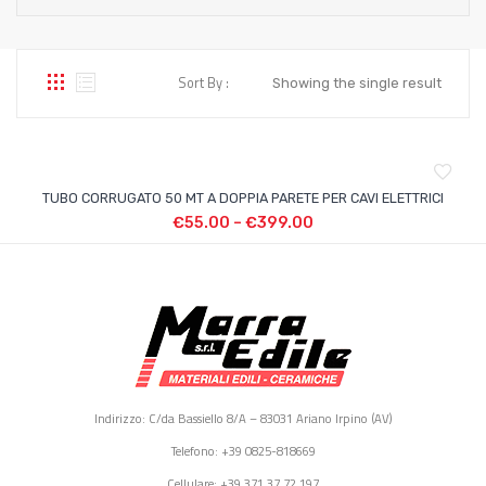
Sort By :
Showing the single result
TUBO CORRUGATO 50 MT A DOPPIA PARETE PER CAVI ELETTRICI
€
55.00
–
€
399.00
Indirizzo: C/da Bassiello 8/A – 83031 Ariano Irpino (AV)
Telefono: +39 0825-818669
Cellulare: +39 371 37 72 197