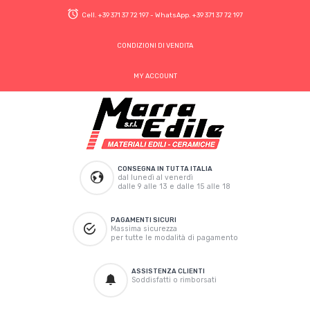
Cell.
+39 371 37 72 197
- WhatsApp.
+39 371 37 72 197
CONDIZIONI DI VENDITA
MY ACCOUNT
CONSEGNA IN TUTTA ITALIA
dal lunedì al venerdì
dalle 9 alle 13 e dalle 15 alle 18
PAGAMENTI SICURI
Massima sicurezza
per tutte le modalità di pagamento
ASSISTENZA CLIENTI
Soddisfatti o rimborsati