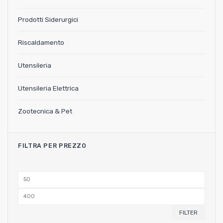
Prodotti Siderurgici
Riscaldamento
Utensileria
Utensileria Elettrica
Zootecnica & Pet
FILTRA PER PREZZO
Min
price
Max
price
FILTER