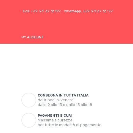
Cell.
+39 371 37 72 197
- WhatsApp.
+39 371 37 72 197
MY ACCOUNT
CONSEGNA IN TUTTA ITALIA
dal lunedì al venerdì
dalle 9 alle 13 e dalle 15 alle 18
PAGAMENTI SICURI
Massima sicurezza
per tutte le modalità di pagamento