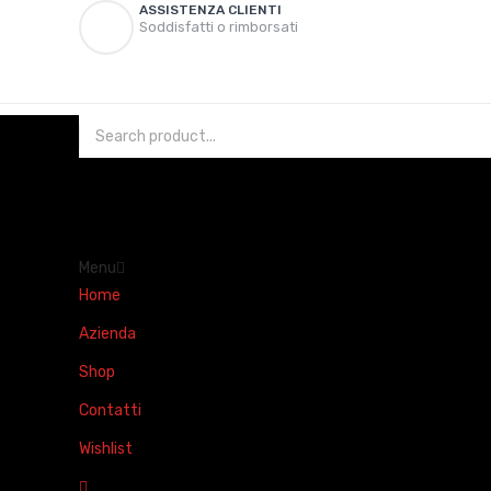
ASSISTENZA CLIENTI
Soddisfatti o rimborsati
Menu
Home
Azienda
Shop
Contatti
Wishlist