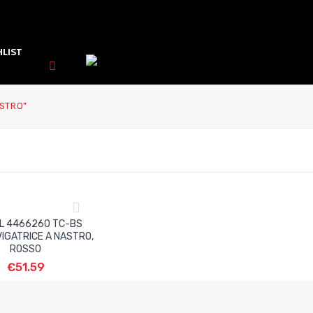
HLIST
ASTRO”
LL 4466260 TC-BS
IGATRICE A NASTRO,
ROSSO
€
51.59