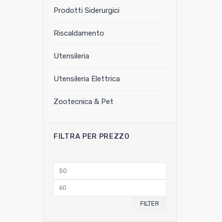
Prodotti Siderurgici
Riscaldamento
Utensileria
Utensileria Elettrica
Zootecnica & Pet
FILTRA PER PREZZO
Min
price
Max
price
FILTER