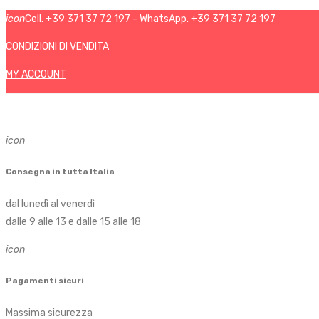
icon
Cell.
+39 371 37 72 197
- WhatsApp.
+39 371 37 72 197
CONDIZIONI DI VENDITA
MY ACCOUNT
icon
Consegna in tutta Italia
dal lunedì al venerdì
dalle 9 alle 13 e dalle 15 alle 18
icon
Pagamenti sicuri
Massima sicurezza