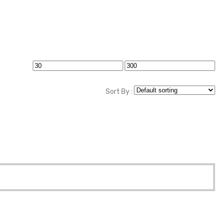
Min
Max
price
price
Sort By :