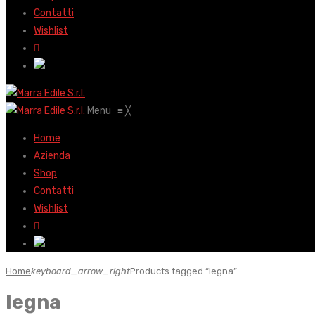
Contatti
Wishlist
Menu
≡
╳
Home
Azienda
Shop
Contatti
Wishlist
Home
keyboard_arrow_right
Products tagged “legna”
legna