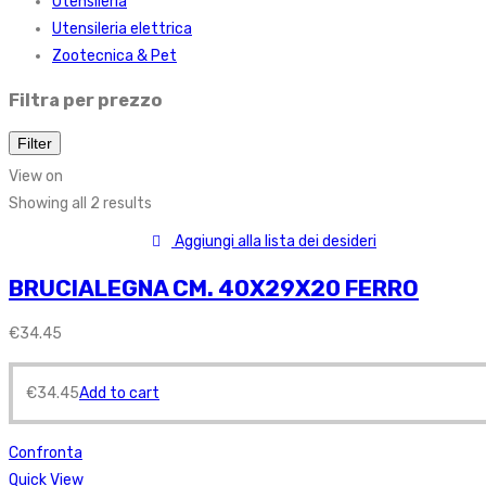
Utensileria
Utensileria elettrica
Zootecnica & Pet
Filtra per prezzo
Filter
View on
Showing all 2 results
Aggiungi alla lista dei desideri
BRUCIALEGNA CM. 40X29X20 FERRO
€
34.45
€
34.45
Add to cart
Confronta
Quick View