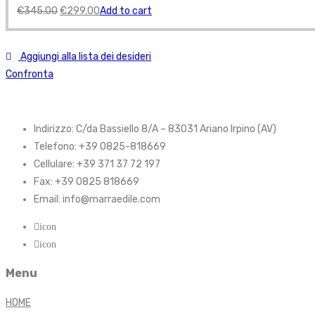
€
345.00
€
299.00
Add to cart
Aggiungi alla lista dei desideri
Confronta
Indirizzo: C/da Bassiello 8/A – 83031 Ariano Irpino (AV)
Telefono: +39 0825-818669
Cellulare: +39 371 37 72 197
Fax: +39 0825 818669
Email: info@marraedile.com
icon
icon
Menu
HOME