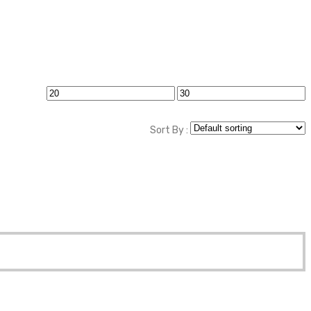
Min
Max
price
price
Sort By :