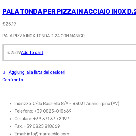
PALA TONDA PER PIZZA IN ACCIAIO INOX D
€
25.19
PALA PIZZA INOX TONDA D.24 CON MANICO
€
25.19
Add to cart
Aggiungi alla lista dei desideri
Confronta
Indirizzo: C/da Bassiello 8/A – 83031 Ariano Irpino (AV)
Telefono: +39 0825-818669
Cellulare: +39 371 37 72 197
Fax: +39 0825 818669
Email: info@marraedile.com