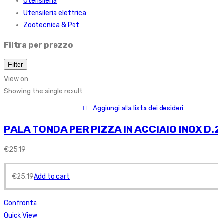
Utensileria
Utensileria elettrica
Zootecnica & Pet
Filtra per prezzo
Filter
View on
Showing the single result
Aggiungi alla lista dei desideri
PALA TONDA PER PIZZA IN ACCIAIO INOX D
€
25.19
€
25.19
Add to cart
Confronta
Quick View