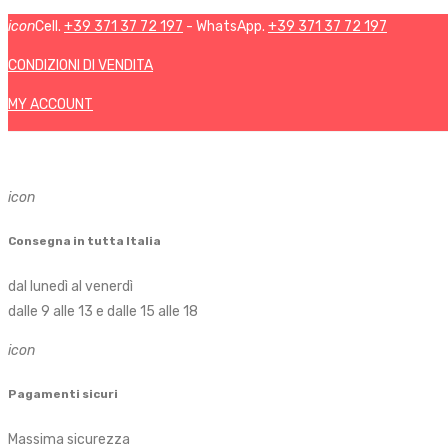
icon
Cell.
+39 371 37 72 197
- WhatsApp.
+39 371 37 72 197
CONDIZIONI DI VENDITA
MY ACCOUNT
icon
Consegna in tutta Italia
dal lunedì al venerdì
dalle 9 alle 13 e dalle 15 alle 18
icon
Pagamenti sicuri
Massima sicurezza