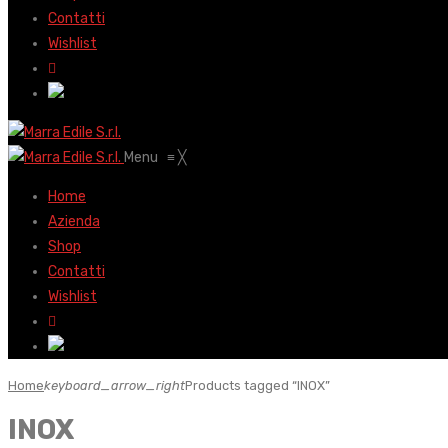
Contatti
Wishlist
Menu
≡
╳
Home
Azienda
Shop
Contatti
Wishlist
Home
keyboard_arrow_right
Products tagged “INOX”
INOX