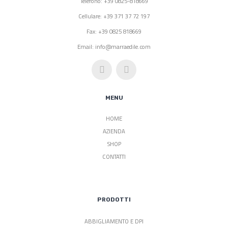
Telefono: +39 0825-818669
Cellulare: +39 371 37 72 197
Fax: +39 0825 818669
Email: info@marraedile.com
MENU
HOME
AZIENDA
SHOP
CONTATTI
PRODOTTI
ABBIGLIAMENTO E DPI