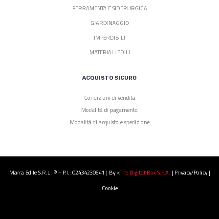
FERRAMENTA E SIDERURGICA
GIARDINAGGIO
IMPERDIBILI
MATERIALI EDILI
ACQUISTO SICURO
Condizioni di vendita
Modalità di pagamento
Modalità di acquisto e spedizione
Marra Edile S.r.l. © - P.I.: 02434230641 | By <
The Digital Box S.p.a.
|
Privacy/Policy
|
Cookie