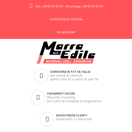
Cell.
+39 371 37 72 197
- WhatsApp.
+39 371 37 72 197
CONDIZIONI DI VENDITA
MY ACCOUNT
CONSEGNA IN TUTTA ITALIA
dal lunedì al venerdì
dalle 9 alle 13 e dalle 15 alle 18
PAGAMENTI SICURI
Massima sicurezza
per tutte le modalità di pagamento
ASSISTENZA CLIENTI
Soddisfatti o rimborsati