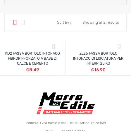
Sort By :
Showing all 2 results
KD2 FASSA BORTOLO INTONACO
ZL25 FASSA BORTOLO
FIBRORINFORZATO A BASE DI
INTONACO DI LISCIATURA PER
CALCE E CEMENTO
INTERNI 25 KG
€
8.49
€
16.90
Indirizzo: C/da Bassiello 8/A – 83031 Ariano Irpino (AV)