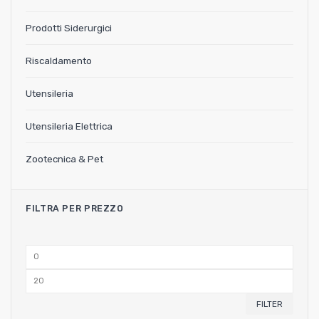
Prodotti Siderurgici
Riscaldamento
Utensileria
Utensileria Elettrica
Zootecnica & Pet
FILTRA PER PREZZO
Min
price
Max
price
FILTER