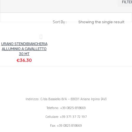
FILTE
Sort By :
Showing the single result
URANO STENDIBIANCHERIA
ALLUMINIO A CAVALLETTO
30 MT
€
36.30
Indirizzo: C/da Bassiello 8/A – 83031 Ariano Irpino (AV)
Telefono: +39 0825-818669
Cellulare: +39 371 37 72 197
Fax: +39 0825 818669