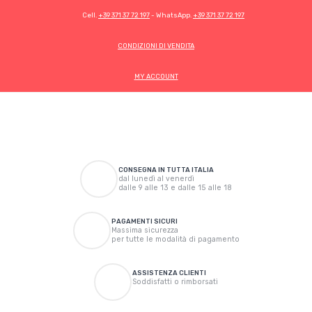
Cell.
+39 371 37 72 197
- WhatsApp.
+39 371 37 72 197
CONDIZIONI DI VENDITA
MY ACCOUNT
CONSEGNA IN TUTTA ITALIA
dal lunedì al venerdì
dalle 9 alle 13 e dalle 15 alle 18
PAGAMENTI SICURI
Massima sicurezza
per tutte le modalità di pagamento
ASSISTENZA CLIENTI
Soddisfatti o rimborsati