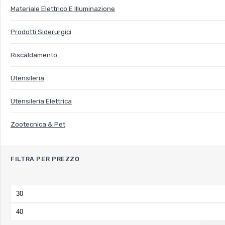
Materiale Elettrico E Illuminazione
Prodotti Siderurgici
Riscaldamento
Utensileria
Utensileria Elettrica
Zootecnica & Pet
FILTRA PER PREZZO
Min
price
Max
price